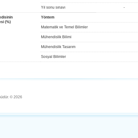
Yıl sonu sınavı
-
disinin
Yöntem
si (%)
Matematik ve Temel Bilimler
Mühendislik Bilimi
Mühendislik Tasarım
Sosyal Bilimler
ünüdür. © 2026