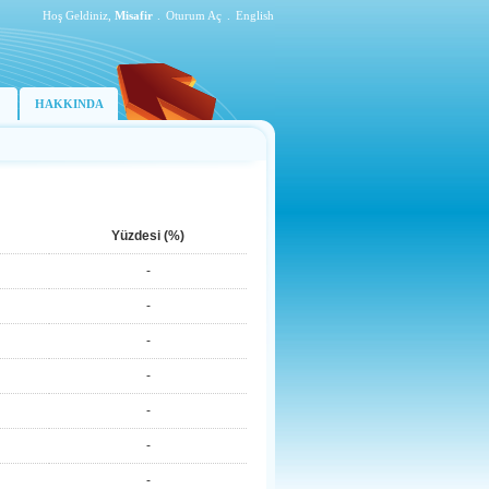
Hoş Geldiniz,
Misafir
.
Oturum Aç
.
English
HAKKINDA
Yüzdesi (%)
-
-
-
-
-
-
-