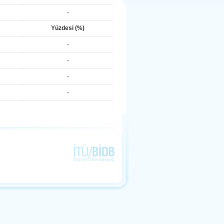
-
Yüzdesi (%)
-
-
-
-