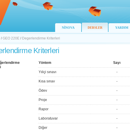
NİNOVA
DERSLER
YARDIM
/
GEO 220E
/
Degerlendirme Kriterleri
rlendirme Kriterleri
ğerlendirme
Yöntem
Sayı
i
Yıliçi sınavı
-
Kısa sınav
-
Ödev
-
Proje
-
Rapor
-
Laboratuvar
-
Diğer
-