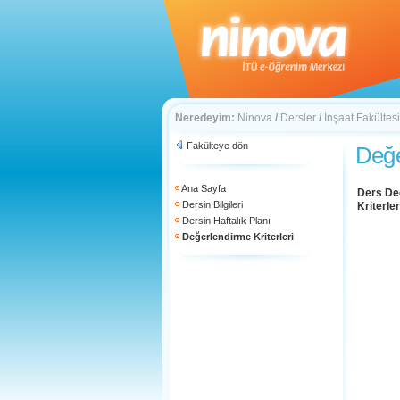
Neredeyim:
Ninova
/
Dersler
/
İnşaat Fakültesi
Fakülteye dön
Değe
Ana Sayfa
Ders De
Dersin Bilgileri
Kriterler
Dersin Haftalık Planı
Değerlendirme Kriterleri