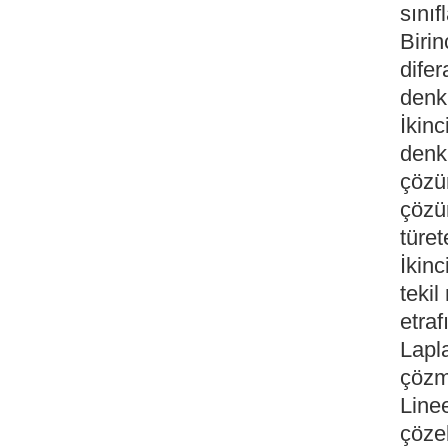
sını
Birin
difer
denk
İkinc
denk
çözü
çözü
türe
İkin
tekil
etra
Lapl
çöz
Linee
çöze