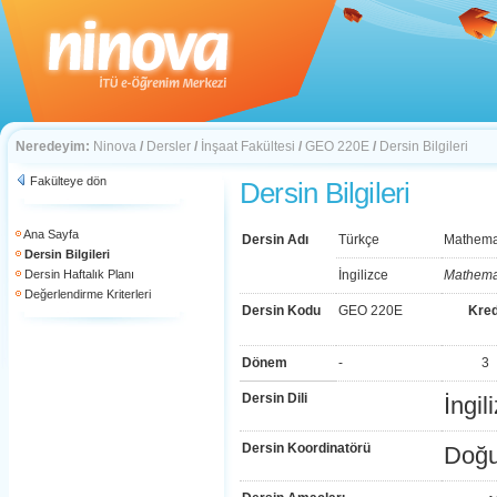
Neredeyim:
Ninova
/
Dersler
/
İnşaat Fakültesi
/
GEO 220E
/
Dersin Bilgileri
Fakülteye dön
Dersin Bilgileri
Ana Sayfa
Dersin Adı
Türkçe
Mathemat
Dersin Bilgileri
Dersin Haftalık Planı
İngilizce
Mathemat
Değerlendirme Kriterleri
Dersin Kodu
GEO 220E
Kred
Dönem
-
3
Dersin Dili
İngil
Dersin Koordinatörü
Doğu