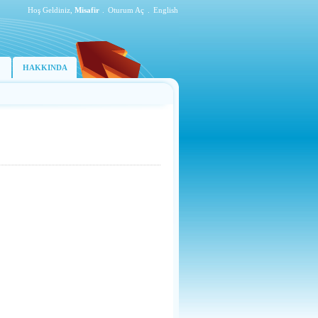
Hoş Geldiniz,
Misafir
.
Oturum Aç
.
English
HAKKINDA