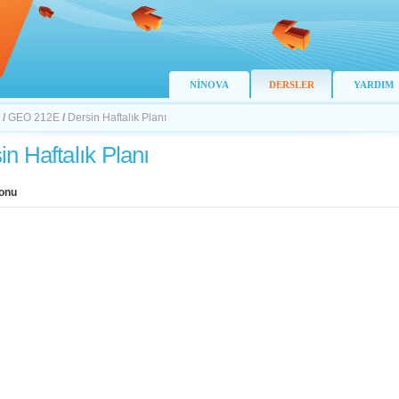
NİNOVA
DERSLER
YARDIM
/
GEO 212E
/
Dersin Haftalık Planı
in Haftalık Planı
onu