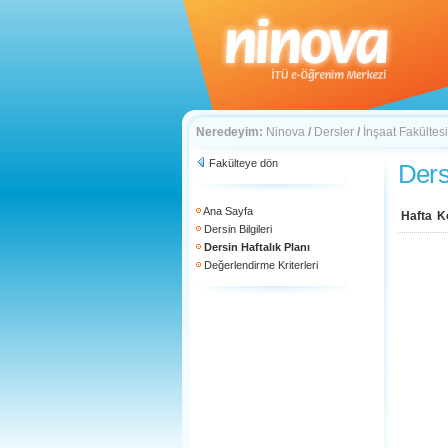
Neredeyim:
Ninova
/
Dersler
/
İnşaat Fakültesi
Fakülteye dön
Ders
Ana Sayfa
Hafta
K
Dersin Bilgileri
Dersin Haftalık Planı
Değerlendirme Kriterleri