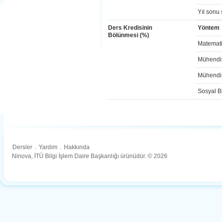
Yıl sonu 
Ders Kredisinin
Yöntem
Bölünmesi (%)
Matemati
Mühendis
Mühendis
Sosyal Bi
Dersler
.
Yardım
.
Hakkında
Ninova, İTÜ Bilgi İşlem Daire Başkanlığı ürünüdür. © 2026