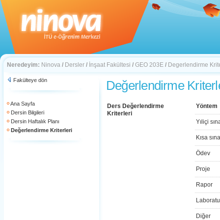
Neredeyim:
Ninova
/
Dersler
/
İnşaat Fakültesi
/
GEO 203E
/
Degerlendirme Krite
Fakülteye dön
Değerlendirme Kriterl
Ana Sayfa
Ders Değerlendirme
Yöntem
Dersin Bilgileri
Kriterleri
Dersin Haftalık Planı
Yıliçi sın
Değerlendirme Kriterleri
Kısa sın
Ödev
Proje
Rapor
Laboratu
Diğer