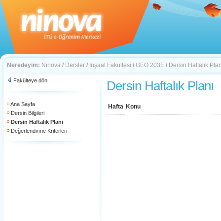
Neredeyim:
Ninova
/
Dersler
/
İnşaat Fakültesi
/
GEO 203E
/
Dersin Haftalık Plan
Fakülteye dön
Dersin Haftalık Planı
Ana Sayfa
Hafta
Konu
Dersin Bilgileri
Dersin Haftalık Planı
Değerlendirme Kriterleri