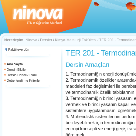
Neredeyim:
Ninova
/
Dersler
/
Kimya-Metalurji Fakültesi
/
TER 201 - Termodina
Fakülteye dön
TER 201 - Termodina
Dersin Amaçları
Ana Sayfa
Dersin Bilgileri
1. Termodinamiğin enerji dönüşümleri i
Dersin Haftalık Planı
2. Termodinamik özelikler arasındaki
Değerlendirme Kriterleri
maddeleri faz değişimleri ile berab
ve termodinamik özelik tablolarının
3. Termodinamiğin birinci yasasını e
vermek ve birinci yasanın kapalı ve
sistemlere uygulanmasını öğretmek
4. Mühendislik sistemlerinin performa
belirleyebilmek için termodinamiğin 
entropi konsepti ve enerji geçişi sıra
öğretmek.