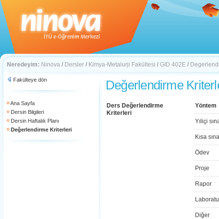
Neredeyim:
Ninova
/
Dersler
/
Kimya-Metalurji Fakültesi
/
GID 402E
/
Degerlendi
Fakülteye dön
Değerlendirme Kriterl
Ana Sayfa
Ders Değerlendirme
Yöntem
Dersin Bilgileri
Kriterleri
Dersin Haftalık Planı
Yıliçi sın
Değerlendirme Kriterleri
Kısa sın
Ödev
Proje
Rapor
Laboratu
Diğer