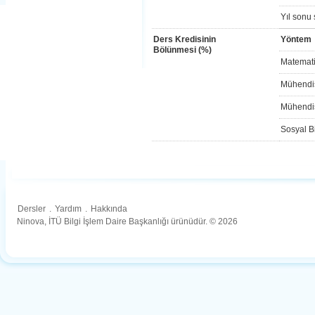
Yıl sonu 
Ders Kredisinin
Yöntem
Bölünmesi (%)
Matemati
Mühendis
Mühendis
Sosyal Bi
Dersler
.
Yardım
.
Hakkında
Ninova, İTÜ Bilgi İşlem Daire Başkanlığı ürünüdür. © 2026