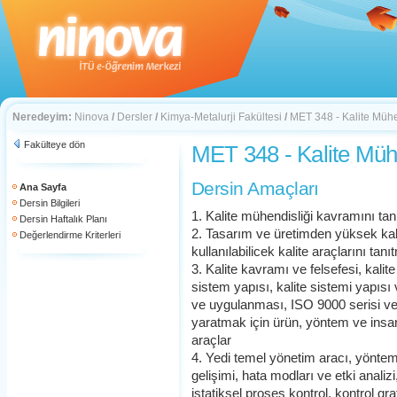
Neredeyim:
Ninova
/
Dersler
/
Kimya-Metalurji Fakültesi
/
MET 348 - Kalite Mühe
Fakülteye dön
MET 348 - Kalite Mühe
Dersin Amaçları
Ana Sayfa
Dersin Bilgileri
1. Kalite mühendisliği kavramını ta
Dersin Haftalık Planı
2. Tasarım ve üretimden yüksek kali
Değerlendirme Kriterleri
kullanılabilicek kalite araçlarını tan
3. Kalite kavramı ve felsefesi, kalit
sistem yapısı, kalite sistemi yapısı 
ve uygulanması, ISO 9000 serisi ve s
yaratmak için ürün, yöntem ve insan 
araçlar
4. Yedi temel yönetim aracı, yöntem v
gelişimi, hata modları ve etki analiz
istatiksel proses kontrol, kontrol gr