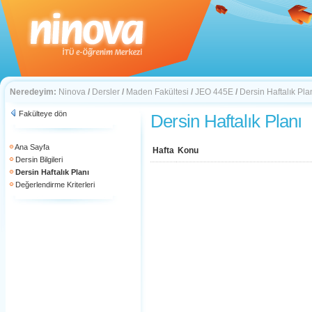
Neredeyim:
Ninova
/
Dersler
/
Maden Fakültesi
/
JEO 445E
/
Dersin Haftalık Pla
Fakülteye dön
Dersin Haftalık Planı
Ana Sayfa
Hafta
Konu
Dersin Bilgileri
Dersin Haftalık Planı
Değerlendirme Kriterleri