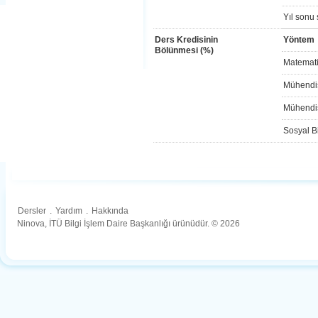
Yıl sonu 
Ders Kredisinin
Yöntem
Bölünmesi (%)
Matemati
Mühendis
Mühendis
Sosyal Bi
Dersler
.
Yardım
.
Hakkında
Ninova, İTÜ Bilgi İşlem Daire Başkanlığı ürünüdür. © 2026