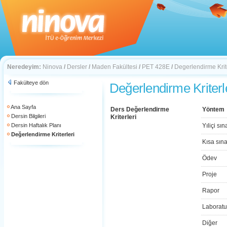
Neredeyim:
Ninova
/
Dersler
/
Maden Fakültesi
/
PET 428E
/
Degerlendirme Krite
Fakülteye dön
Değerlendirme Kriterl
Ana Sayfa
Ders Değerlendirme
Yöntem
Dersin Bilgileri
Kriterleri
Dersin Haftalık Planı
Yıliçi sın
Değerlendirme Kriterleri
Kısa sın
Ödev
Proje
Rapor
Laboratu
Diğer