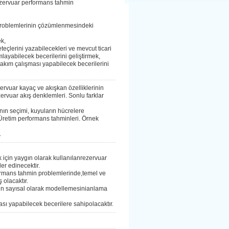
 rezervuar performans tahmin
i problemlerinin çözümlenmesindeki
ek,
teçlerini yazabilecekleri ve mevcut ticari
layabilecek becerilerini geliştirmek,
e takım çalışması yapabilecek becerilerini
rvuar kayaç ve akışkan özelliklerinin
ervuar akış denklemleri. Sonlu farklar
nın seçimi, kuyuların hücrelere
. Üretim performans tahminleri. Örnek
.
 için yaygın olarak kullanılanrezervuar
er edinecektir.
rformans tahmin problemlerinde,temel ve
 olacaktır.
inin sayısal olarak modellemesinianlama
şması yapabilecek becerilere sahipolacaktır.