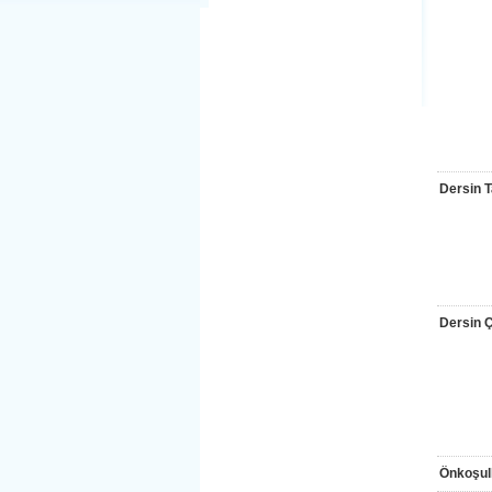
Dersin T
Dersin Çı
Önkoşul