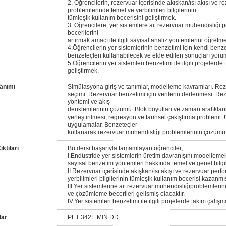
2. Öğrencilerin, rezervuar içerisinde akışkan/ısı akışı ve
problemlerinde,temel ve yerbilimleri bilgilerinin
tümleşik kullanım becerisini geliştirmek.
3. Öğrencilere, yer sistemlere ait rezervuar mühendisliğ
becerilerini
artırmak amacı ile ilgili sayısal analiz yöntemlerini öğretm
4.Öğrencilerin yer sistemlerinin benzetimi için kendi benze
benzeteçleri kullanabilecek ve elde edilen sonuçları yorum
5.Öğrencilerin yer sistemleri benzetimi ile ilgili projelerd
geliştirmek.
anımı
Simülasyona giriş ve tanımlar, modelleme kavramları. Reze
seçimi. Rezervuar benzetimi için verilerin derlenmesi. Rez
yöntemi ve akış
denklemlerinin çözümü. Blok boyutları ve zaman aralıkları
yerleştirilmesi, regresyon ve tarihsel çakıştırma problemi
uygulamalar. Benzeteçler
kullanarak rezervuar mühendisliği problemlerinin çözümü
ktıları
Bu dersi başarıyla tamamlayan öğrenciler;
I.Endüstride yer sistemlerin üretim davranışını modellemek
sayısal benzetim yöntemleri hakkında temel ve genel bilgil
II.Rezervuar içerisinde akışkan/ısı akışı ve rezervuar pe
yerbilimleri bilgilerinin tümleşik kullanım becerisi kazanmış
III.Yer sistemlerine ait rezervuar mühendisliğiproblemler
ve çözümleme becerileri gelişmiş olacaktır.
IV.Yer sistemleri benzetimi ile ilgili projelerde takım çalı
lar
PET 342E MIN DD