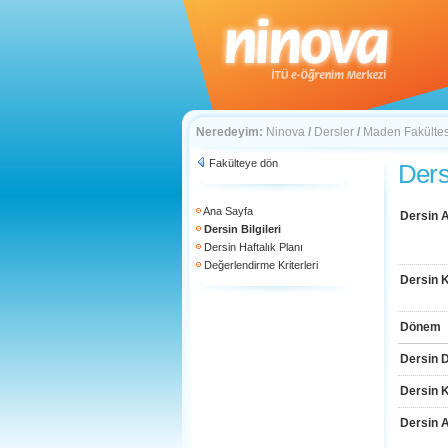
Neredeyim:
Ninova
/
Dersler
/
Maden Fakültes
Fakülteye dön
Dersi
Ana Sayfa
Dersin A
Dersin Bilgileri
Dersin Haftalık Planı
Değerlendirme Kriterleri
Dersin 
Dönem
Dersin D
Dersin 
Dersin 