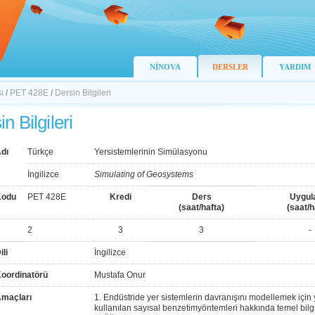
NİNOVA
DERSLER
YARDIM
i
/
PET 428E
/
Dersin Bilgileri
n Bilgileri
dı
Türkçe
Yersistemlerinin Simülasyonu
İngilizce
Simulating of Geosystems
Kodu
PET 428E
Kredi
Ders
Uygul
(saat/hafta)
(saat/h
2
3
3
-
ili
İngilizce
Koordinatörü
Mustafa Onur
Amaçları
1. Endüstride yer sistemlerin davranışını modellemek için
kullanılan sayısal benzetimyöntemleri hakkında temel bilg