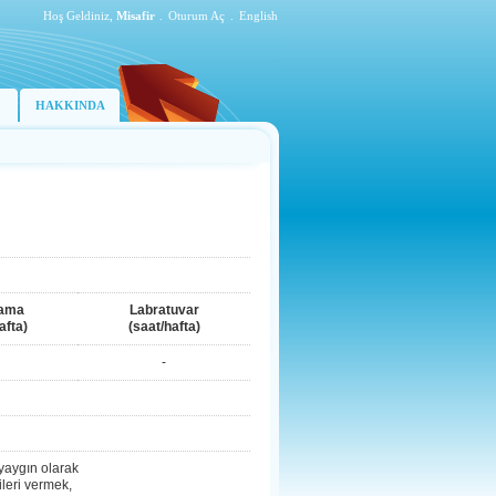
Hoş Geldiniz,
Misafir
.
Oturum Aç
.
English
HAKKINDA
ama
Labratuvar
afta)
(saat/hafta)
-
 yaygın olarak
ileri vermek,