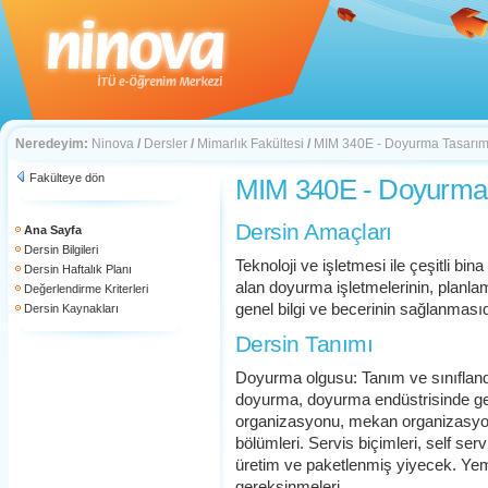
Neredeyim:
Ninova
/
Dersler
/
Mimarlık Fakültesi
/
MIM 340E - Doyurma Tasarım
Fakülteye dön
MIM 340E - Doyurma
Dersin Amaçları
Ana Sayfa
Dersin Bilgileri
Teknoloji ve işletmesi ile çeşitli bina
Dersin Haftalık Planı
alan doyurma işletmelerinin, plan
Değerlendirme Kriterleri
genel bilgi ve becerinin sağlanmasıd
Dersin Kaynakları
Dersin Tanımı
Doyurma olgusu: Tanım ve sınıfland
doyurma, doyurma endüstrisinde geli
organizasyonu, mekan organizasyonu
bölümleri. Servis biçimleri, self ser
üretim ve paketlenmiş yiyecek. Ye
gereksinmeleri.