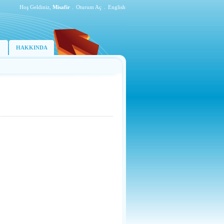
Hoş Geldiniz,
Misafir
.
Oturum Aç
.
English
HAKKINDA