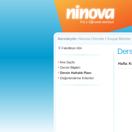
Neredeyim:
Ninova
/
Dersler
/
Sosyal Bilimler
Fakülteye dön
Ders
Ana Sayfa
Hafta
K
Dersin Bilgileri
Dersin Haftalık Planı
Değerlendirme Kriterleri