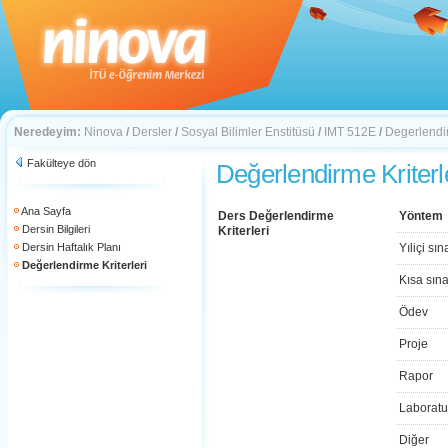
Neredeyim:
Ninova
/
Dersler
/
Sosyal Bilimler Enstitüsü
/
IMT 512E
/
Degerlendir
Fakülteye dön
Değerlendirme Kriterl
Ana Sayfa
Ders Değerlendirme
Yöntem
Dersin Bilgileri
Kriterleri
Dersin Haftalık Planı
Yıliçi sın
Değerlendirme Kriterleri
Kısa sın
Ödev
Proje
Rapor
Laboratu
Diğer