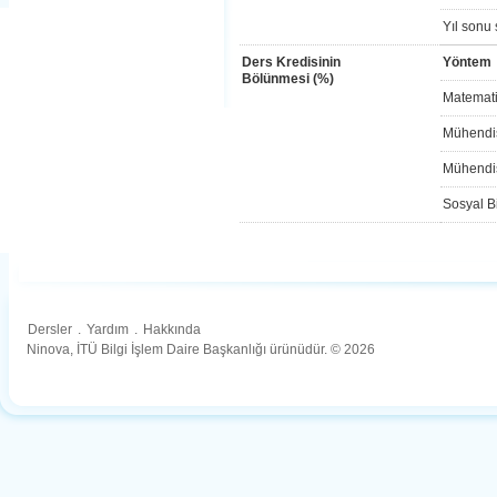
Yıl sonu 
Ders Kredisinin
Yöntem
Bölünmesi (%)
Matemati
Mühendis
Mühendis
Sosyal Bi
Dersler
.
Yardım
.
Hakkında
Ninova, İTÜ Bilgi İşlem Daire Başkanlığı ürünüdür. © 2026