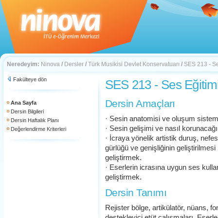
Neredeyim:
Ninova
/
Dersler
/
Türk Musikisi Devlet Konservatuarı
/
SES 213 - Ses
Fakülteye dön
SES 213 - Ses Eğitimi 
Dersin Amaçları
Ana Sayfa
Dersin Bilgileri
· Sesin anatomisi ve oluşum sistemi
Dersin Haftalık Planı
· Sesin gelişimi ve nasıl korunacağı
Değerlendirme Kriterleri
· İcraya yönelik artistik duruş, nefes,
gürlüğü ve genişliğinin geliştirilmesi
geliştirmek.
· Eserlerin icrasına uygun ses kulla
geliştirmek.
Dersin Tanımı
Rejister bölge, artikülatör, nüans, 
destekleyici etüt çalışmaları. Eserl