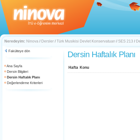
Neredeyim:
Ninova
/
Dersler
/
Türk Musikisi Devlet Konservatuarı
/
SES 213
/
De
Fakülteye dön
Dersin Haftalık Planı
Ana Sayfa
Hafta
Konu
Dersin Bilgileri
Dersin Haftalık Planı
Değerlendirme Kriterleri