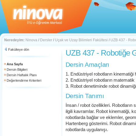
Neredeyim:
Ninova
/
Dersler
/
Uçak ve Uzay Bilimleri Fakültesi
/
UZB 437 - Robo
Fakülteye dön
UZB 437 - Robotiğe G
Dersin Amaçları
Ana Sayfa
Dersin Bilgileri
1. Endüstriyel robotların kinematiğ
Dersin Haftalık Planı
2. Endüstriyel robotların matematik 
Değerlendirme Kriterleri
3. Robot denetiminde robot dinamiğ
Dersin Tanımı
İnsan / robot özellikleri. Robotların s
ilgili kavramlar. Robot kinematiği, 
robotlarda bağlar ve eklemler, geom
Hartenberg gösterimi. Robot dinami
robotlarda uygulanışı.