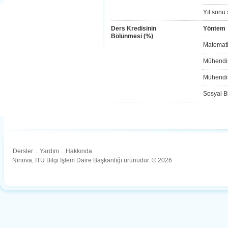
Yıl sonu 
Ders Kredisinin
Yöntem
Bölünmesi (%)
Matemati
Mühendis
Mühendis
Sosyal Bi
Dersler
.
Yardım
.
Hakkında
Ninova, İTÜ Bilgi İşlem Daire Başkanlığı ürünüdür. © 2026