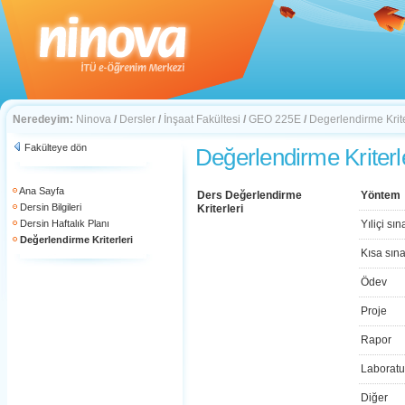
Neredeyim:
Ninova
/
Dersler
/
İnşaat Fakültesi
/
GEO 225E
/
Degerlendirme Krite
Fakülteye dön
Değerlendirme Kriterl
Ana Sayfa
Ders Değerlendirme
Yöntem
Dersin Bilgileri
Kriterleri
Dersin Haftalık Planı
Yıliçi sın
Değerlendirme Kriterleri
Kısa sın
Ödev
Proje
Rapor
Laboratu
Diğer