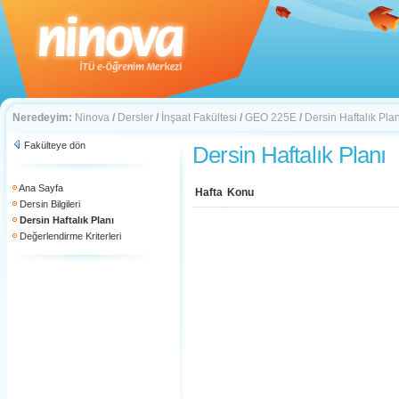
Neredeyim:
Ninova
/
Dersler
/
İnşaat Fakültesi
/
GEO 225E
/
Dersin Haftalık Plan
Fakülteye dön
Dersin Haftalık Planı
Ana Sayfa
Hafta
Konu
Dersin Bilgileri
Dersin Haftalık Planı
Değerlendirme Kriterleri