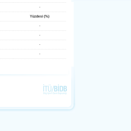
-
Yüzdesi (%)
-
-
-
-