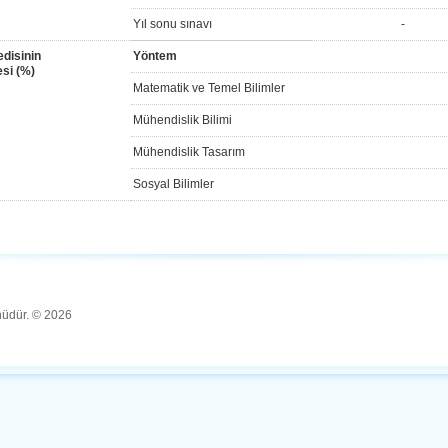
Yıl sonu sınavı
-
disinin
Yöntem
si (%)
Matematik ve Temel Bilimler
Mühendislik Bilimi
Mühendislik Tasarım
Sosyal Bilimler
ünüdür. © 2026