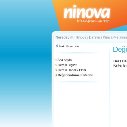
Neredeyim:
Ninova
/
Dersler
/
Kimya-Metalurji
Fakülteye dön
Değe
Ana Sayfa
Ders De
Dersin Bilgileri
Kriterler
Dersin Haftalık Planı
Değerlendirme Kriterleri