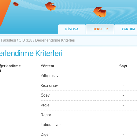
NİNOVA
DERSLER
YARDIM
 Fakültesi
/
GID 318
/
Degerlendirme Kriterleri
rlendirme Kriterleri
ğerlendirme
Yöntem
Sayı
i
Yıliçi sınavı
-
Kısa sınav
-
Ödev
-
Proje
-
Rapor
-
Laboratuvar
-
Diğer
-