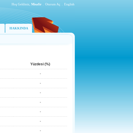
Hoş Geldiniz,
Misafir
.
Oturum Aç
.
English
HAKKINDA
Yüzdesi (%)
-
-
-
-
-
-
-