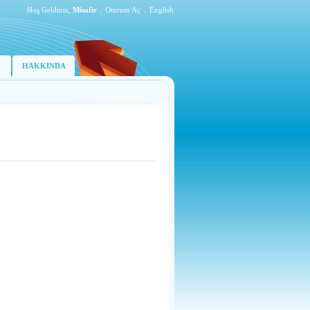
Hoş Geldiniz,
Misafir
.
Oturum Aç
.
English
HAKKINDA