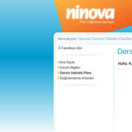
Neredeyim:
Ninova
/
Dersler
/
Maden Fakültes
Fakülteye dön
Ders
Ana Sayfa
Hafta
K
Dersin Bilgileri
Dersin Haftalık Planı
Değerlendirme Kriterleri