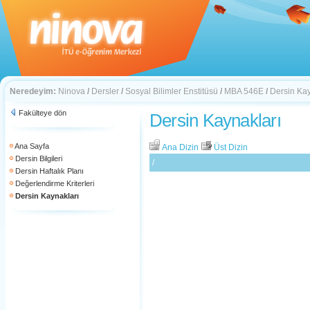
Neredeyim:
Ninova
/
Dersler
/
Sosyal Bilimler Enstitüsü
/
MBA 546E
/
Dersin Kay
Fakülteye dön
Dersin Kaynakları
Ana Sayfa
Ana Dizin
Üst Dizin
Dersin Bilgileri
/
Dersin Haftalık Planı
Değerlendirme Kriterleri
Dersin Kaynakları