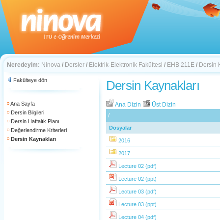
Neredeyim:
Ninova
/
Dersler
/
Elektrik-Elektronik Fakültesi
/
EHB 211E
/
Dersin 
Fakülteye dön
Dersin Kaynakları
Ana Sayfa
Ana Dizin
Üst Dizin
Dersin Bilgileri
/
Dersin Haftalık Planı
Dosyalar
Değerlendirme Kriterleri
Dersin Kaynakları
2016
2017
Lecture 02 (pdf)
Lecture 02 (ppt)
Lecture 03 (pdf)
Lecture 03 (ppt)
Lecture 04 (pdf)